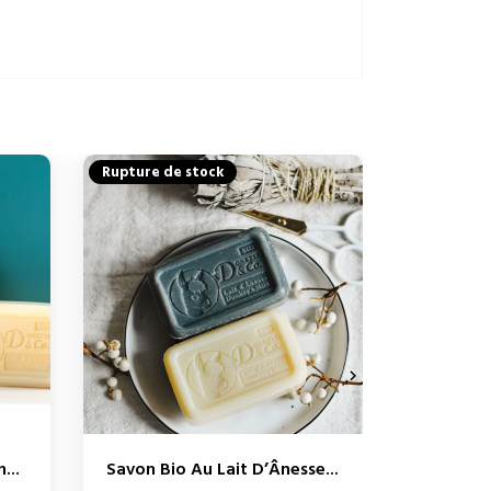
Rupture de stock

...
Savon Bio Au Lait D’Ânesse...
Savon Fl