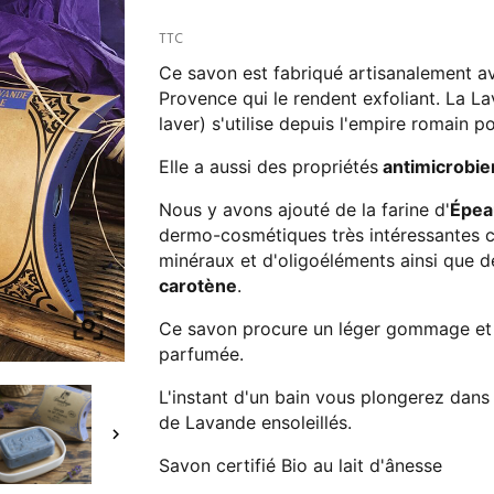
TTC
Ce savon est fabriqué artisanalement 
Provence qui le rendent exfoliant. La La
laver) s'utilise depuis l'empire romain p
Elle a aussi des propriétés
antimicrobi
Nous y avons ajouté de la farine d'
Épea
dermo-cosmétiques très intéressantes ca
minéraux et d'oligoéléments ainsi que 
carotène
.

Ce savon procure un léger gommage et l
parfumée.
L'instant d'un bain vous plongerez dans
de Lavande ensoleillés.

Savon certifié Bio au lait d'ânesse