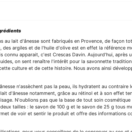
ngrédients
 au lait d'ânesse sont fabriqués en Provence, de façon tot
 des argiles et de l'huile d'olive est en effet la référence 
is connu apparait, c'est Crescas Davin. Aujourd'hui, après u
uides, on sent renaître l'intérêt pour la savonnette tradition
 cette culture et de cette histoire. Nous avons ainsi dévelo
ânesse n'assèchent pas la peau, ils hydratent au contraire 
lait d'ânesse notamment, grâce au rétinol et à son effet tens
 visage. N'oublions pas que la base de tout soin cosmétique
deux tailles : le savon de 100 g et le savon de 25 g tous m
et de voir et sentir le produit et offre des informations c
lisations, nous vous conseillons de le conserver au sec et c