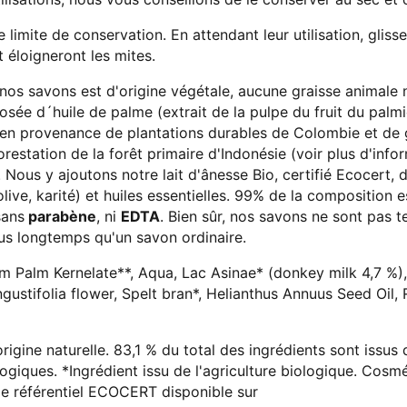
 limite de conservation. En attendant leur utilisation, glisse
 éloigneront les mites.
nos savons est d'origine végétale, aucune graisse animale 
osée d´huile de palme (extrait de la pulpe du fruit du palmie
 en provenance de plantations durables de Colombie et de g
orestation de la forêt primaire d'Indonésie (voir plus d'in
Nous y ajoutons notre lait d'ânesse Bio, certifié Ecocert, d
ive, karité) et huiles essentielles. 99% de la composition e
sans
parabène
, ni
EDTA
. Bien sûr, nos savons ne sont pas t
lus longtemps qu'un savon ordinaire.
 Palm Kernelate**, Aqua, Lac Asinae* (donkey milk 4,7 %),
ustifolia flower, Spelt bran*, Helianthus Annuus Seed Oil, 
rigine naturelle. 83,1 % du total des ingrédients sont issus d
logiques. *Ingrédient issu de l'agriculture biologique. Cos
le référentiel ECOCERT disponible sur