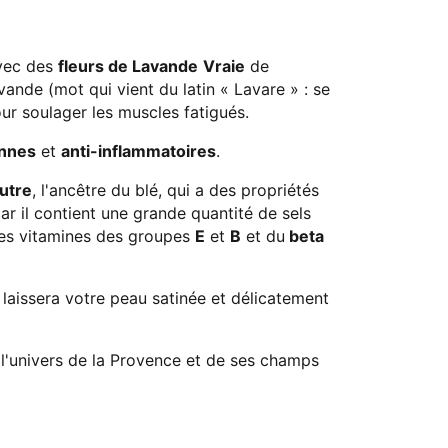
avec des
fleurs de Lavande
Vraie
de
vande (mot qui vient du latin « Lavare » : se
our soulager les muscles fatigués.
ennes
et
anti-inflammatoires
.
utre
, l'ancêtre du blé, qui a des propriétés
r il contient une grande quantité de sels
des vitamines des groupes
E
et
B
et du
beta
aissera votre peau satinée et délicatement
 l'univers de la Provence et de ses champs