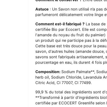
Astuce
: Un Savon non utilisé n’a pas de
parfumeront délicatement votre linge et
Comment est-il fabriqué ?
La base de 
certifiée Bio par Ecocert. Elle est comp
l'amande du noyau du fruit du palmier)
un produit qui ne participe pas à la déf
Cette base est très douce pour la peau. 
savon, d'autres huiles (amande douce, ol
savons sont fabriqués artisanalement, 
pourcentage en eau, ils durent 4 fois p
Composition:
Sodium Palmate**, Sodium
herb oil, Sodium Chloride, Lavandula Ang
Citric Acid, CI 77007, CI 77499.
99,9 % du total des ingrédients sont d'o
**Transformé à partir d'ingrédients bio
certifiée par ECOCERT Greenlife selon 