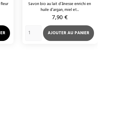
fleur
Savon bio au lait d’ânesse enrichi en
Ce savon es
huile d’argan, miel et...
ave
Prix
7,90 €
IER
AJOUTER AU PANIER