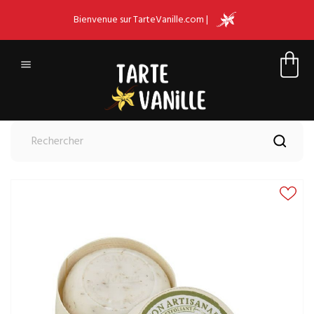
Bienvenue sur TarteVanille.com |
