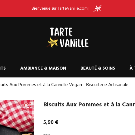
Bienvenue sur TarteVanille.com |
ITS
AMBIANCE & MAISON
BEAUTÉ & SOINS
À 
cuits Aux Pommes et à la Cannelle Vegan - Biscuiterie Artisanale
Biscuits Aux Pommes et à la Canne
5,90 €