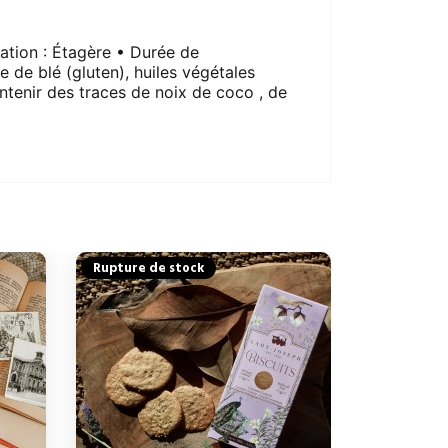
vation : Étagère • Durée de
e de blé (gluten), huiles végétales
ontenir des traces de noix de coco , de
Rupture de stock
Rupture de