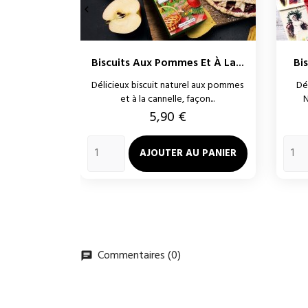

Biscuits Aux Pommes Et À La...
Bi
Délicieux biscuit naturel aux pommes
Dé
et à la cannelle, façon...
N
Prix
5,90 €
AJOUTER AU PANIER
Commentaires (0)