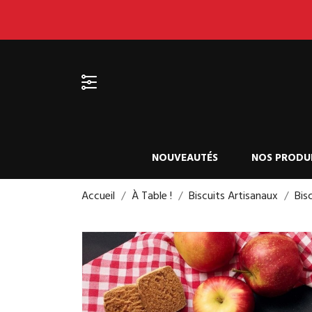
Appelez-nous :
0620968270
Devise :
EUR
keyboard_arrow_down
NOUVEAUTÉS
NOS PRODU
Accueil
À Table !
Biscuits Artisanaux
Bis