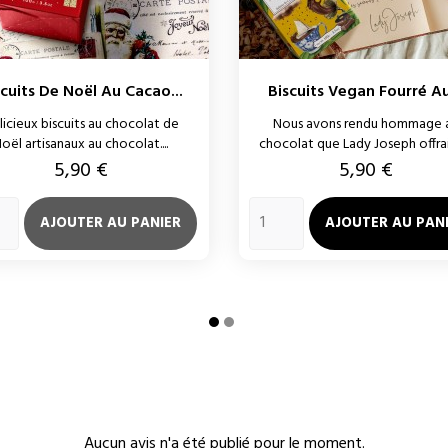
scuits De Noël Au Cacao...
Biscuits Vegan Fourré Au
licieux biscuits au chocolat de
Nous avons rendu hommage 
oël artisanaux au chocolat....
chocolat que Lady Joseph offrait
Prix
Prix
5,90 €
5,90 €
AJOUTER AU PANIER
AJOUTER AU PAN
Aucun avis n'a été publié pour le moment.