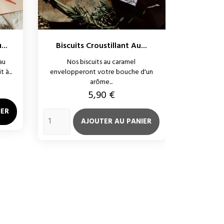

...
Biscuits Croustillant Au...
Biscuits 
au
Nos biscuits au caramel
Idée Cade
 à...
envelopperont votre bouche d'un
d'hive
arôme...
Prix
5,90 €
IER
AJOUTER AU PANIER